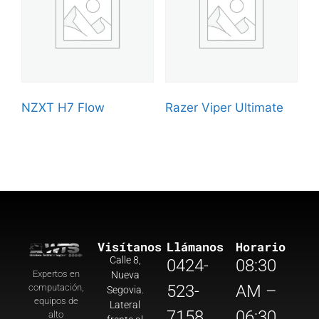
NZXT H7 Flow
Razer Viper Ultimate
Visítanos
Llámanos
Horario
Calle 8,
0424-
08:30
Expertos en
Nueva
523-
AM –
computación,
Segovia.
equipos de
Lateral
7158
06:30
alto