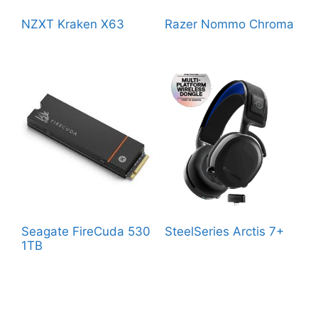
NZXT Kraken X63
Razer Nommo Chroma
Seagate FireCuda 530
SteelSeries Arctis 7+
1TB