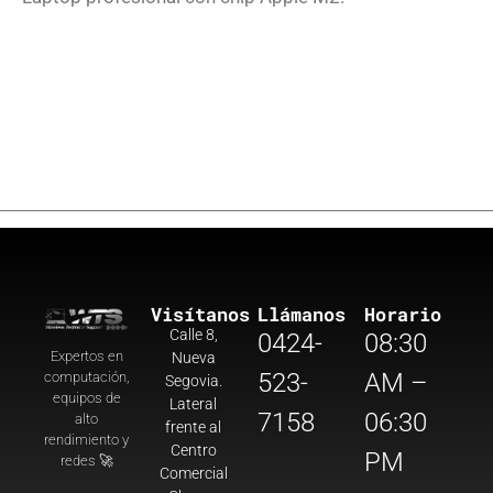
Visítanos
Llámanos
Horario
Calle 8,
0424-
08:30
Expertos en
Nueva
523-
AM –
computación,
Segovia.
equipos de
Lateral
7158
06:30
alto
frente al
rendimiento y
Centro
PM
redes 🚀
Comercial