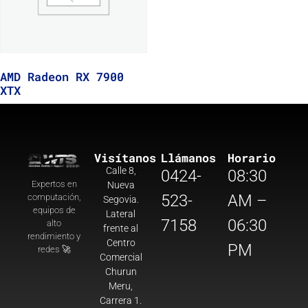
AMD Radeon RX 7900
XTX
Visítanos
Llámanos
Horario
Calle 8,
0424-
08:30
Expertos en
Nueva
523-
AM –
computación,
Segovia.
equipos de
Lateral
7158
06:30
alto
frente al
rendimiento y
Centro
PM
redes 🚀
Comercial
Churun
Meru,
Carrera 1.