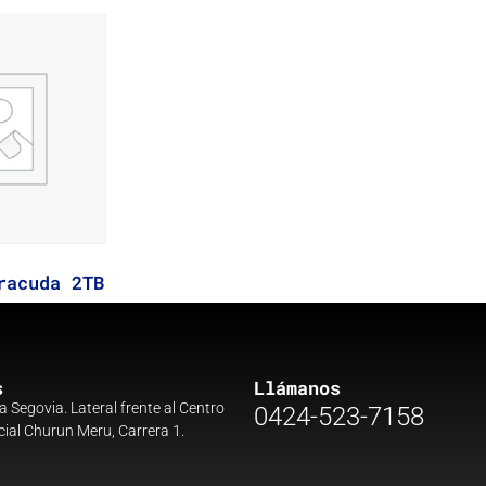
racuda 2TB
s
Llámanos
a Segovia. Lateral frente al Centro
0424-523-7158
ial Churun Meru, Carrera 1.