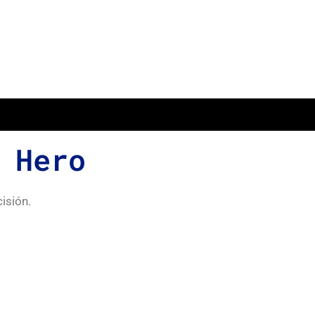
 Hero
isión.