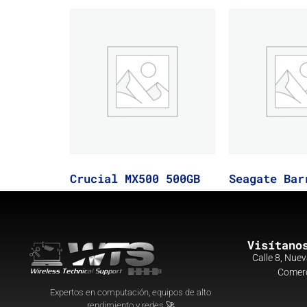
Crucial MX500 500GB
Seagate Bar
Visítano
Calle 8, Nuev
Comerc
Expertos en computación, equipos de alto
rendimiento y redes 🚀