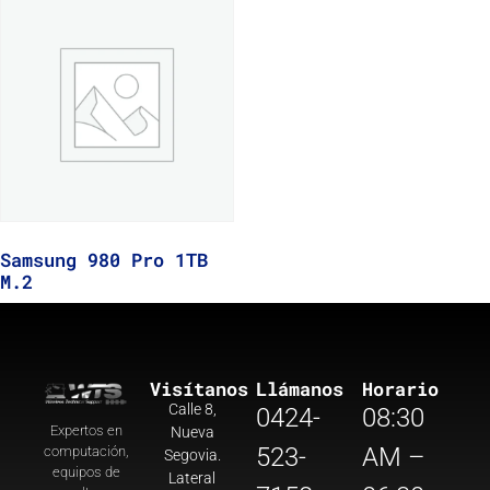
Samsung 980 Pro 1TB
M.2
Visítanos
Llámanos
Horario
Calle 8,
0424-
08:30
Expertos en
Nueva
523-
AM –
computación,
Segovia.
equipos de
Lateral