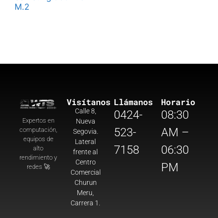
M.2
Visítanos
Llámanos
Horario
Calle 8,
0424-
08:30
Expertos en
Nueva
523-
AM –
computación,
Segovia.
equipos de
Lateral
7158
06:30
alto
frente al
rendimiento y
Centro
PM
redes 🚀
Comercial
Churun
Meru,
Carrera 1.